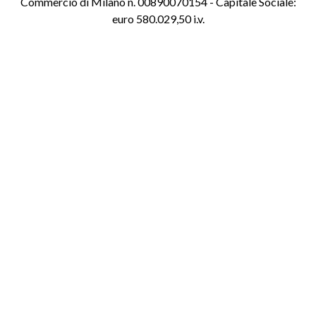
Commercio di Milano n. 00890070154 - Capitale Sociale:
euro 580.029,50 i.v.